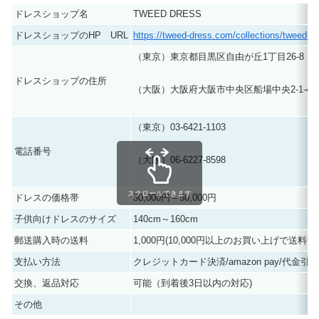
ドレスショップ名
TWEED DRESS
ドレスショップのHP URL
https://tweed-dress.com/collections/tweed-gir
（東京）東京都目黒区自由が丘1丁目26-8 キ
ドレスショップの住所
（大阪）大阪府大阪市中央区船場中央2-1-4-1
（東京）03-6421-1103
電話番号
（大阪）06-6227-8598
スクロールできます
ドレスの価格帯
30,000円～50,000円
子供向けドレスのサイズ
140cm～160cm
郵送購入時の送料
1,000円(10,000円以上のお買い上げで送料無
支払い方法
クレジットカード決済/amazon pay/代金引
交換、返品対応
可能（到着後3日以内の対応)
その他