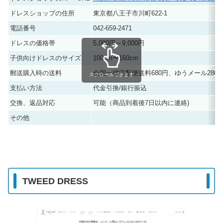
ドレスショップの住所
東京都八王子市川町622-1
電話番号
042-659-2471
ドレスの価格帯
5,000円～9,000円
子供向けドレスのサイズ
100cm〜160cm
郵送購入時の送料
全国一律宅配便送料680円、ゆうメール280
スクロールできます
支払い方法
代金引換/銀行振込
交換、返品対応
可能（商品到着後7日以内に連絡)
その他
TWEED DRESS