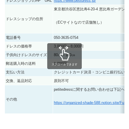
ドレスショップのHP URL
https://www.petitdress.jp/
東京都渋谷区恵比寿4-20-4 恵比寿ガーデン
ドレスショップの住所
（ECサイトなので店舗無し）
電話番号
050-3635-0754
ドレスの価格帯
3,000円～8,000円
子供向けドレスのサイズ
80㎝～160㎝
郵送購入時の送料
1,000円
スクロールできます
支払い方法
クレジットカード決済・コンビニ銀行払い
交換、返品対応
原則不可
petitedressに関するお問い合わせは下
その他
https://organized-shade-588.notion.site/Fu