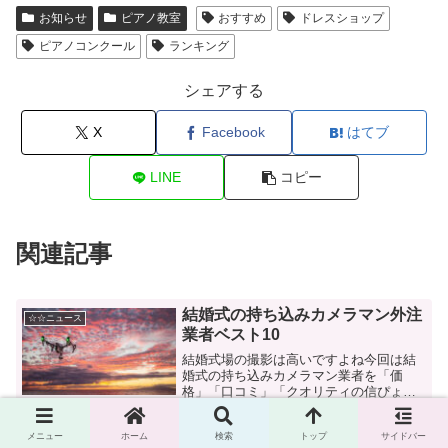
お知らせ
ピアノ教室
おすすめ
ドレスショップ
ピアノコンクール
ランキング
シェアする
X
Facebook
はてブ
LINE
コピー
関連記事
結婚式の持ち込みカメラマン外注
☆☆ニュース
業者ベスト10
結婚式場の撮影は高いですよね今回は結
婚式の持ち込みカメラマン業者を「価
格」「口コミ」「クオリティの信ぴょう
性」の3部門で調査してランキング形式で
紹介したいと思います1位 わたしたちの
メニュー
ホーム
検索
トップ
サイドバー
結婚式2位 ココロスイッチ3位 カンド
墓じまいの代行って何するの？作
お知らせ